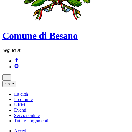
Comune di Besano
Seguici su
close
La città
Il comune
Uffici
Eventi
Servizi online
Tutti gli argomenti...
Accedi