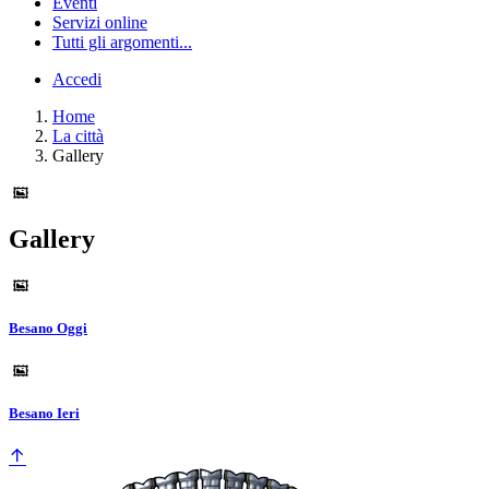
Eventi
Servizi online
Tutti gli argomenti...
Accedi
Home
La città
Gallery
Gallery
Besano Oggi
Besano Ieri