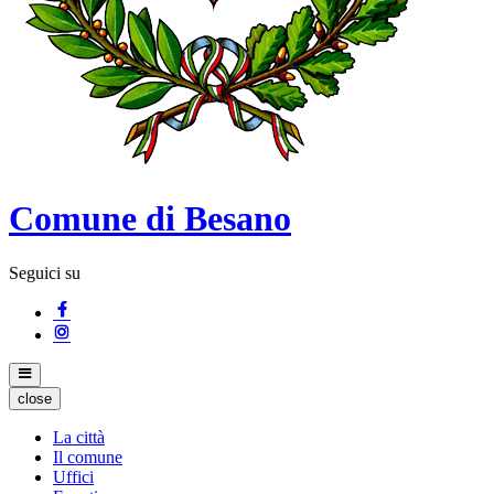
Comune di Besano
Seguici su
close
La città
Il comune
Uffici