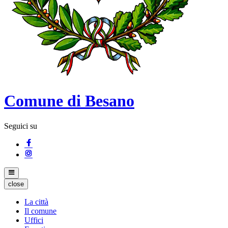
Comune di Besano
Seguici su
close
La città
Il comune
Uffici