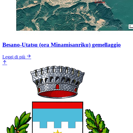
Besano-Utatsu (ora Minamisanriku) gemellaggio
Leggi di più