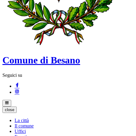
Comune di Besano
Seguici su
close
La città
Il comune
Uffici