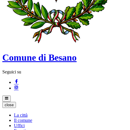
Comune di Besano
Seguici su
close
La città
Il comune
Uffici