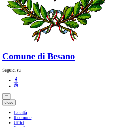
Comune di Besano
Seguici su
close
La città
Il comune
Uffici