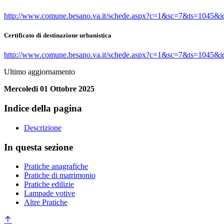
http://www.comune.besano.va.it/schede.aspx?c=1&sc=7&ts=1045&
Certificato di destinazione urbanistica
http://www.comune.besano.va.it/schede.aspx?c=1&sc=7&ts=1045&
Ultimo aggiornamento
Mercoledi 01 Ottobre 2025
Indice della pagina
Descrizione
In questa sezione
Pratiche anagrafiche
Pratiche di matrimonio
Pratiche edilizie
Lampade votive
Altre Pratiche