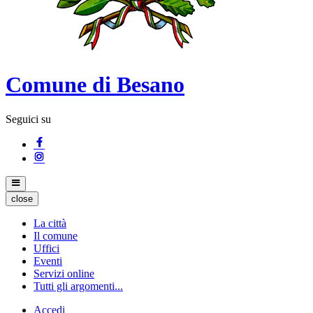
Comune di Besano
Seguici su
close
La città
Il comune
Uffici
Eventi
Servizi online
Tutti gli argomenti...
Accedi