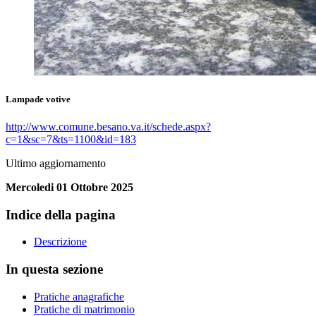
Lampade votive
http://www.comune.besano.va.it/schede.aspx?
c=1&sc=7&ts=1100&id=183
Ultimo aggiornamento
Mercoledi 01 Ottobre 2025
Indice della pagina
Descrizione
In questa sezione
Pratiche anagrafiche
Pratiche di matrimonio