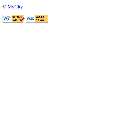
©
MyCity