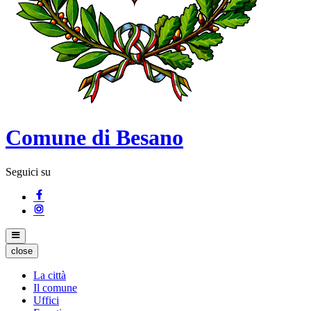
Comune di Besano
Seguici su
close
La città
Il comune
Uffici