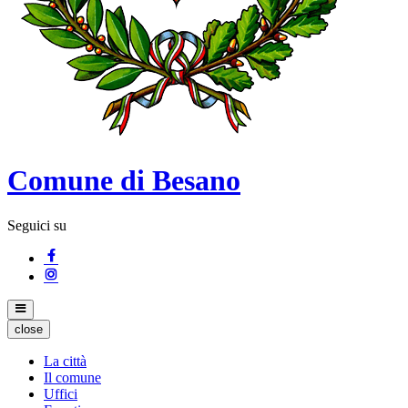
Comune di Besano
Seguici su
close
La città
Il comune
Uffici