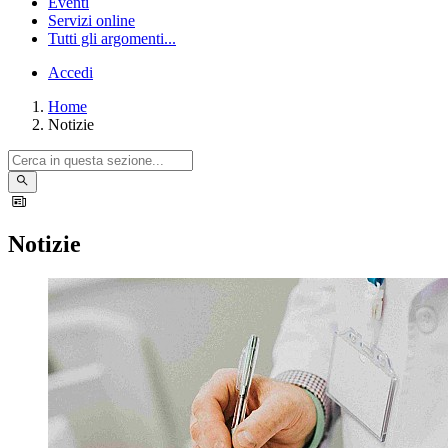
Eventi
Servizi online
Tutti gli argomenti...
Accedi
Home
Notizie
Notizie